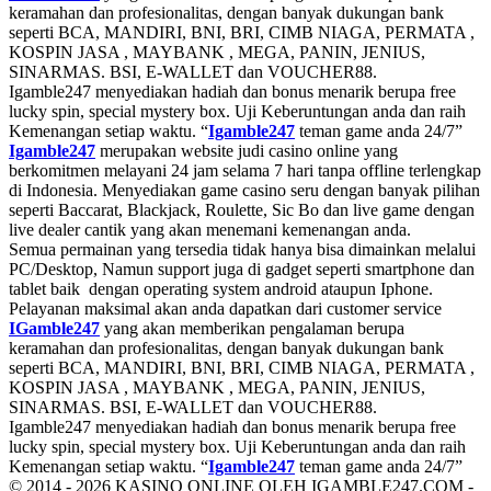
keramahan dan profesionalitas, dengan banyak dukungan bank
seperti BCA, MANDIRI, BNI, BRI, CIMB NIAGA, PERMATA ,
KOSPIN JASA , MAYBANK , MEGA, PANIN, JENIUS,
SINARMAS. BSI, E-WALLET dan VOUCHER88.
Igamble247 menyediakan hadiah dan bonus menarik berupa free
lucky spin, special mystery box. Uji Keberuntungan anda dan raih
Kemenangan setiap waktu. “
Igamble247
teman game anda 24/7”
Igamble247
merupakan website judi casino online yang
berkomitmen melayani 24 jam selama 7 hari tanpa offline terlengkap
di Indonesia. Menyediakan game casino seru dengan banyak pilihan
seperti Baccarat, Blackjack, Roulette, Sic Bo dan live game dengan
live dealer cantik yang akan menemani kemenangan anda.
Semua permainan yang tersedia tidak hanya bisa dimainkan melalui
PC/Desktop, Namun support juga di gadget seperti smartphone dan
tablet baik dengan operating system android ataupun Iphone.
Pelayanan maksimal akan anda dapatkan dari customer service
IGamble247
yang akan memberikan pengalaman berupa
keramahan dan profesionalitas, dengan banyak dukungan bank
seperti BCA, MANDIRI, BNI, BRI, CIMB NIAGA, PERMATA ,
KOSPIN JASA , MAYBANK , MEGA, PANIN, JENIUS,
SINARMAS. BSI, E-WALLET dan VOUCHER88.
Igamble247 menyediakan hadiah dan bonus menarik berupa free
lucky spin, special mystery box. Uji Keberuntungan anda dan raih
Kemenangan setiap waktu. “
Igamble247
teman game anda 24/7”
© 2014 - 2026 KASINO ONLINE OLEH IGAMBLE247.COM -