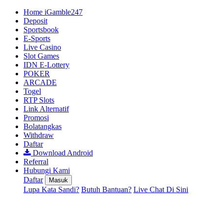
Home iGamble247
Deposit
Sportsbook
E-Sports
Live Casino
Slot Games
IDN E-Lottery
POKER
ARCADE
Togel
RTP Slots
Link Alternatif
Promosi
Bolatangkas
Withdraw
Daftar
Download Android
Referral
Hubungi Kami
Daftar
Masuk
Lupa Kata Sandi?
Butuh Bantuan?
Live Chat Di Sini