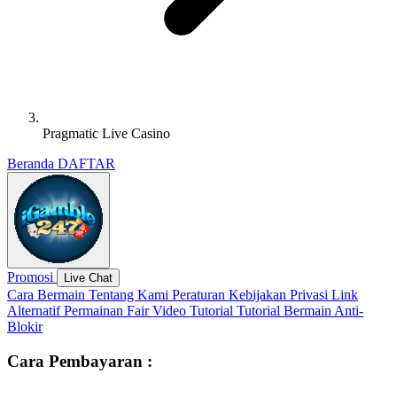
Pragmatic Live Casino
Beranda
DAFTAR
Promosi
Live Chat
Cara Bermain
Tentang Kami
Peraturan
Kebijakan Privasi
Link
Alternatif
Permainan Fair
Video Tutorial
Tutorial Bermain
Anti-
Blokir
Cara Pembayaran :