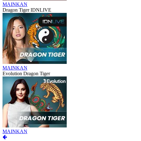
MAINKAN
Dragon Tiger IDNLIVE
MAINKAN
Evolution Dragon Tiger
MAINKAN