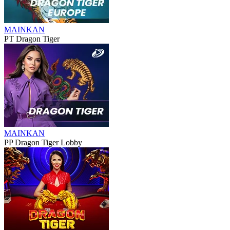
MAINKAN
PT Dragon Tiger
MAINKAN
PP Dragon Tiger Lobby