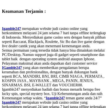
Keamanan Terjamin :
Igamble247
merupakan website judi casino online yang
berkomitmen melayani 24 jam selama 7 hari tanpa offline terlengkap
di Indonesia. Menyediakan game casino seru dengan banyak pilihan
seperti Baccarat, Blackjack, Roulette, Sic Bo dan live game dengan
live dealer cantik yang akan menemani kemenangan anda.
Semua permainan yang tersedia tidak hanya bisa dimainkan melalui
PC/Desktop, Namun support juga di gadget seperti smartphone dan
tablet baik dengan operating system android ataupun Iphone.
Pelayanan maksimal akan anda dapatkan dari customer service
IGamble247
yang akan memberikan pengalaman berupa
keramahan dan profesionalitas, dengan banyak dukungan bank
seperti BCA, MANDIRI, BNI, BRI, CIMB NIAGA, PERMATA ,
KOSPIN JASA , MAYBANK , MEGA, PANIN, JENIUS,
SINARMAS. BSI, E-WALLET dan VOUCHER88.
Igamble247 menyediakan hadiah dan bonus menarik berupa free
lucky spin, special mystery box. Uji Keberuntungan anda dan raih
Kemenangan setiap waktu. “
Igamble247
teman game anda 24/7”
Igamble247
merupakan website judi casino online yang
berkomitmen melayani 24 jam selama 7 hari tanpa offline terlengkap