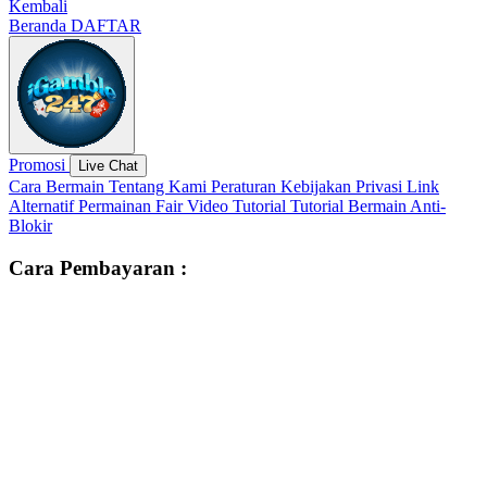
Kembali
Beranda
DAFTAR
Promosi
Live Chat
Cara Bermain
Tentang Kami
Peraturan
Kebijakan Privasi
Link
Alternatif
Permainan Fair
Video Tutorial
Tutorial Bermain
Anti-
Blokir
Cara Pembayaran :