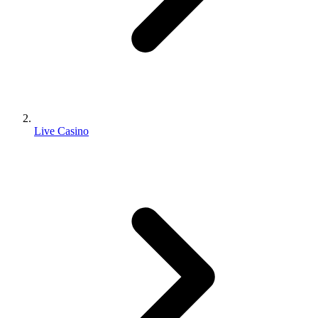
Live Casino