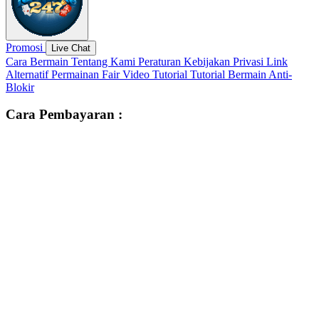
Promosi
Live Chat
Cara Bermain
Tentang Kami
Peraturan
Kebijakan Privasi
Link
Alternatif
Permainan Fair
Video Tutorial
Tutorial Bermain
Anti-
Blokir
Cara Pembayaran :