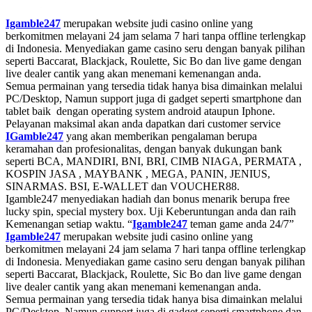
Igamble247
merupakan website judi casino online yang
berkomitmen melayani 24 jam selama 7 hari tanpa offline terlengkap
di Indonesia. Menyediakan game casino seru dengan banyak pilihan
seperti Baccarat, Blackjack, Roulette, Sic Bo dan live game dengan
live dealer cantik yang akan menemani kemenangan anda.
Semua permainan yang tersedia tidak hanya bisa dimainkan melalui
PC/Desktop, Namun support juga di gadget seperti smartphone dan
tablet baik dengan operating system android ataupun Iphone.
Pelayanan maksimal akan anda dapatkan dari customer service
IGamble247
yang akan memberikan pengalaman berupa
keramahan dan profesionalitas, dengan banyak dukungan bank
seperti BCA, MANDIRI, BNI, BRI, CIMB NIAGA, PERMATA ,
KOSPIN JASA , MAYBANK , MEGA, PANIN, JENIUS,
SINARMAS. BSI, E-WALLET dan VOUCHER88.
Igamble247 menyediakan hadiah dan bonus menarik berupa free
lucky spin, special mystery box. Uji Keberuntungan anda dan raih
Kemenangan setiap waktu. “
Igamble247
teman game anda 24/7”
Igamble247
merupakan website judi casino online yang
berkomitmen melayani 24 jam selama 7 hari tanpa offline terlengkap
di Indonesia. Menyediakan game casino seru dengan banyak pilihan
seperti Baccarat, Blackjack, Roulette, Sic Bo dan live game dengan
live dealer cantik yang akan menemani kemenangan anda.
Semua permainan yang tersedia tidak hanya bisa dimainkan melalui
PC/Desktop, Namun support juga di gadget seperti smartphone dan