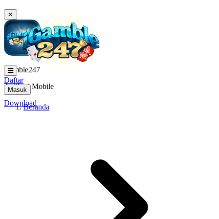
✕
igamble247
Daftar
Aplikasi Mobile
Masuk
Download
Beranda