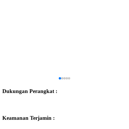
Dukungan Perangkat :
Keamanan Terjamin :