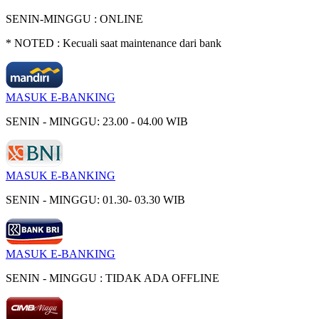
SENIN-MINGGU : ONLINE
* NOTED : Kecuali saat maintenance dari bank
MASUK E-BANKING
SENIN - MINGGU: 23.00 - 04.00 WIB
MASUK E-BANKING
SENIN - MINGGU: 01.30- 03.30 WIB
MASUK E-BANKING
SENIN - MINGGU : TIDAK ADA OFFLINE