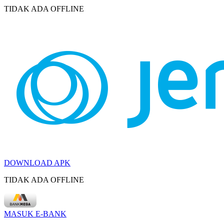
TIDAK ADA OFFLINE
DOWNLOAD APK
TIDAK ADA OFFLINE
MASUK E-BANK