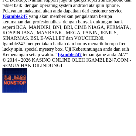
tablet baik dengan operating system android ataupun Iphone.
Pelayanan maksimal akan anda dapatkan dari customer service
IGamble247
yang akan memberikan pengalaman berupa
keramahan dan profesionalitas, dengan banyak dukungan bank
seperti BCA, MANDIRI, BNI, BRI, CIMB NIAGA, PERMATA ,
KOSPIN JASA , MAYBANK , MEGA, PANIN, JENIUS,
SINARMAS. BSI, E-WALLET dan VOUCHER88.
Igamble247 menyediakan hadiah dan bonus menarik berupa free
lucky spin, special mystery box. Uji Keberuntungan anda dan raih
Kemenangan setiap waktu. “
Igamble247
teman game anda 24/7”
© 2014 - 2026 KASINO ONLINE OLEH IGAMBLE247.COM -
SEMUA HAK DILINDUNGI