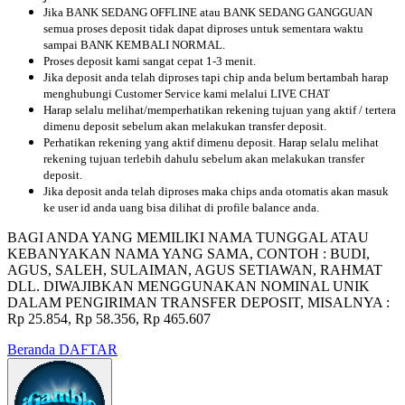
Jika BANK SEDANG OFFLINE atau BANK SEDANG GANGGUAN
semua proses deposit tidak dapat diproses untuk sementara waktu
sampai BANK KEMBALI NORMAL.
Proses deposit kami sangat cepat 1-3 menit.
Jika deposit anda telah diproses tapi chip anda belum bertambah harap
menghubungi Customer Service kami melalui LIVE CHAT
Harap selalu melihat/memperhatikan rekening tujuan yang aktif / tertera
dimenu deposit sebelum akan melakukan transfer deposit.
Perhatikan rekening yang aktif dimenu deposit. Harap selalu melihat
rekening tujuan terlebih dahulu sebelum akan melakukan transfer
deposit.
Jika deposit anda telah diproses maka chips anda otomatis akan masuk
ke user id anda uang bisa dilihat di profile balance anda.
BAGI ANDA YANG MEMILIKI NAMA TUNGGAL ATAU
KEBANYAKAN NAMA YANG SAMA, CONTOH : BUDI,
AGUS, SALEH, SULAIMAN, AGUS SETIAWAN, RAHMAT
DLL. DIWAJIBKAN MENGGUNAKAN NOMINAL UNIK
DALAM PENGIRIMAN TRANSFER DEPOSIT, MISALNYA :
Rp 25.854, Rp 58.356, Rp 465.607
Beranda
DAFTAR