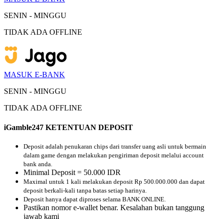
SENIN - MINGGU
TIDAK ADA OFFLINE
MASUK E-BANK
SENIN - MINGGU
TIDAK ADA OFFLINE
iGamble247 KETENTUAN DEPOSIT
Deposit adalah penukaran chips dari transfer uang asli untuk bermain
dalam game dengan melakukan pengiriman deposit melalui account
bank anda.
Minimal Deposit = 50.000 IDR
Maximal untuk 1 kali melakukan deposit Rp 500.000.000 dan dapat
deposit berkali-kali tanpa batas setiap harinya.
Deposit hanya dapat diproses selama BANK ONLINE.
Pastikan nomor e-wallet benar. Kesalahan bukan tanggung
jawab kami