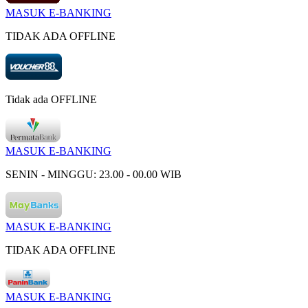
MASUK E-BANKING
TIDAK ADA OFFLINE
Tidak ada OFFLINE
MASUK E-BANKING
SENIN - MINGGU: 23.00 - 00.00 WIB
MASUK E-BANKING
TIDAK ADA OFFLINE
MASUK E-BANKING