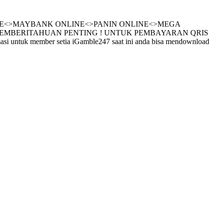
INE<>MAYBANK ONLINE<>PANIN ONLINE<>MEGA
EMBERITAHUAN PENTING ! UNTUK PEMBAYARAN QRIS
asi untuk member setia iGamble247 saat ini anda bisa mendownload