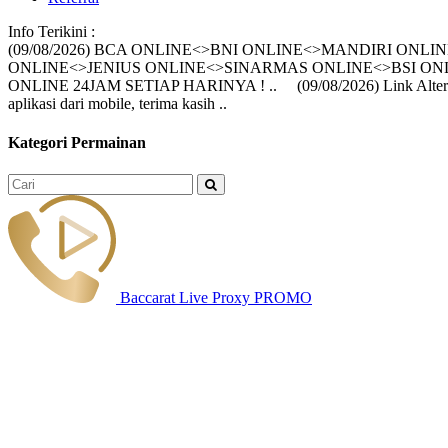
Info Terikini :
(09/08/2026)
BCA ONLINE<>BNI ONLINE<>MANDIRI ONLI
ONLINE<>JENIUS ONLINE<>SINARMAS ONLINE<>BSI O
ONLINE 24JAM SETIAP HARINYA ! ..
(09/08/2026)
Link Alte
aplikasi dari mobile, terima kasih ..
Kategori Permainan
Baccarat Live Proxy
PROMO