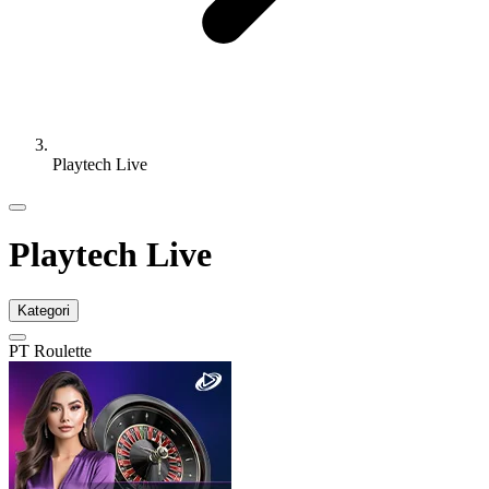
Playtech Live
Playtech Live
Kategori
PT Roulette