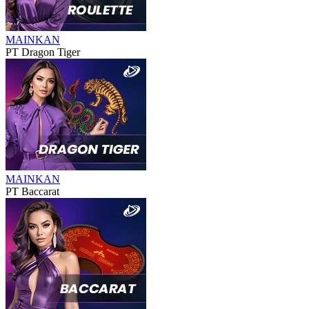
MAINKAN
PT Dragon Tiger
MAINKAN
PT Baccarat