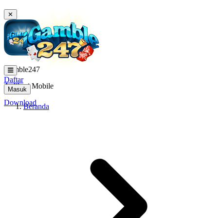
✕
igamble247
Daftar
Aplikasi Mobile
Masuk
Download
Beranda