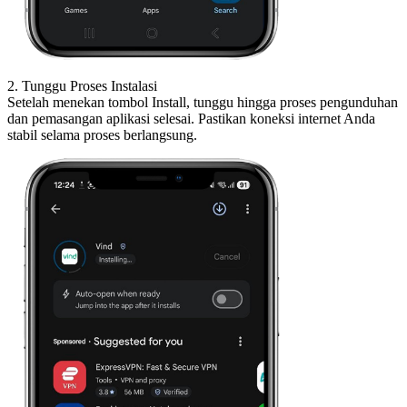
2. Tunggu Proses Instalasi
Setelah menekan tombol Install, tunggu hingga proses pengunduhan
dan pemasangan aplikasi selesai. Pastikan koneksi internet Anda
stabil selama proses berlangsung.