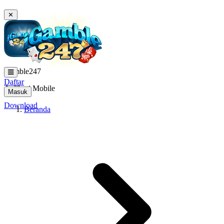
✕
igamble247
Daftar
Aplikasi Mobile
Masuk
Download
Beranda