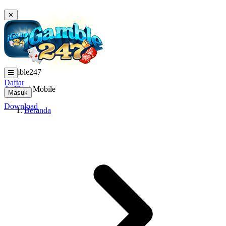
✕
igamble247
Daftar
Aplikasi Mobile
Masuk
Download
Beranda