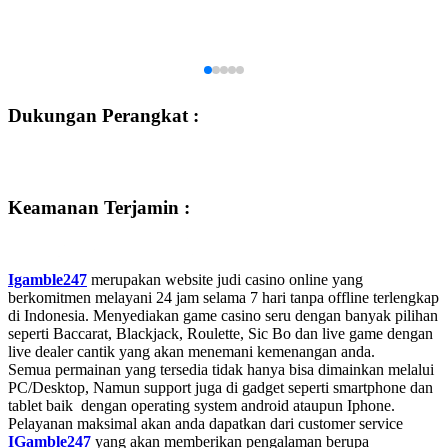
Dukungan Perangkat :
Keamanan Terjamin :
Igamble247
merupakan website judi casino online yang
berkomitmen melayani 24 jam selama 7 hari tanpa offline terlengkap
di Indonesia. Menyediakan game casino seru dengan banyak pilihan
seperti Baccarat, Blackjack, Roulette, Sic Bo dan live game dengan
live dealer cantik yang akan menemani kemenangan anda.
Semua permainan yang tersedia tidak hanya bisa dimainkan melalui
PC/Desktop, Namun support juga di gadget seperti smartphone dan
tablet baik dengan operating system android ataupun Iphone.
Pelayanan maksimal akan anda dapatkan dari customer service
IGamble247
yang akan memberikan pengalaman berupa