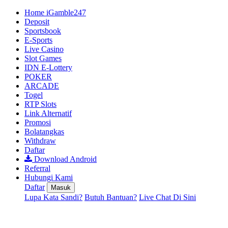
Home iGamble247
Deposit
Sportsbook
E-Sports
Live Casino
Slot Games
IDN E-Lottery
POKER
ARCADE
Togel
RTP Slots
Link Alternatif
Promosi
Bolatangkas
Withdraw
Daftar
Download Android
Referral
Hubungi Kami
Daftar
Masuk
Lupa Kata Sandi?
Butuh Bantuan?
Live Chat Di Sini