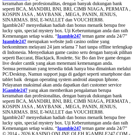
keramahan dan profesionalitas, dengan banyak dukungan bank
seperti BCA, MANDIRI, BNI, BRI, CIMB NIAGA, PERMATA ,
KOSPIN JASA , MAYBANK , MEGA, PANIN, JENIUS,
SINARMAS. BSI, E-WALLET dan VOUCHER88.
Igamble247 menyediakan hadiah dan bonus menarik berupa free
lucky spin, special mystery box. Uji Keberuntungan anda dan raih
Kemenangan setiap waktu. “
Igamble247
teman game anda 24/7”
Igamble247
merupakan website judi casino online yang
berkomitmen melayani 24 jam selama 7 hari tanpa offline terlengkap
di Indonesia. Menyediakan game casino seru dengan banyak pilihan
seperti Baccarat, Blackjack, Roulette, Sic Bo dan live game dengan
live dealer cantik yang akan menemani kemenangan anda.
Semua permainan yang tersedia tidak hanya bisa dimainkan melalui
PC/Desktop, Namun support juga di gadget seperti smartphone dan
tablet baik dengan operating system android ataupun Iphone.
Pelayanan maksimal akan anda dapatkan dari customer service
IGamble247
yang akan memberikan pengalaman berupa
keramahan dan profesionalitas, dengan banyak dukungan bank
seperti BCA, MANDIRI, BNI, BRI, CIMB NIAGA, PERMATA ,
KOSPIN JASA , MAYBANK , MEGA, PANIN, JENIUS,
SINARMAS. BSI, E-WALLET dan VOUCHER88.
Igamble247 menyediakan hadiah dan bonus menarik berupa free
lucky spin, special mystery box. Uji Keberuntungan anda dan raih
Kemenangan setiap waktu. “
Igamble247
teman game anda 24/7”
© 2014 - 2026 KASINO ONLINE OLEH IGAMBLE247.COM -