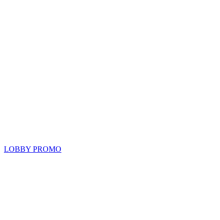
LOBBY
PROMO