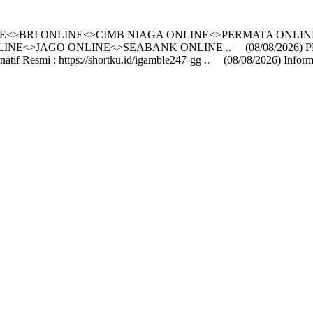
NE<>BRI ONLINE<>CIMB NIAGA ONLINE<>PERMATA ONL
NLINE<>JAGO ONLINE<>SEABANK ONLINE ..
(08/08/2026)
P
rnatif Resmi : https://shortku.id/igamble247-gg ..
(08/08/2026)
Inform